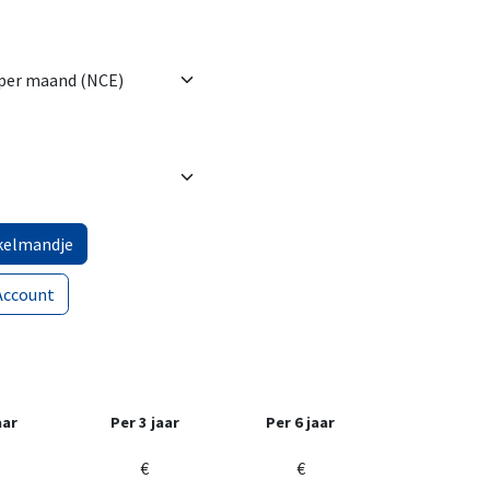
kelmandje
Account
aar
Per 3 jaar
Per 6 jaar
€
€