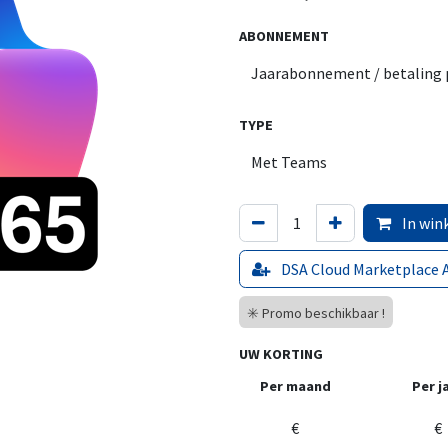
ABONNEMENT
TYPE
In win
DSA Cloud Marketplace 
✳️ Promo beschikbaar !
UW KORTING
Per maand
Per j
€
€