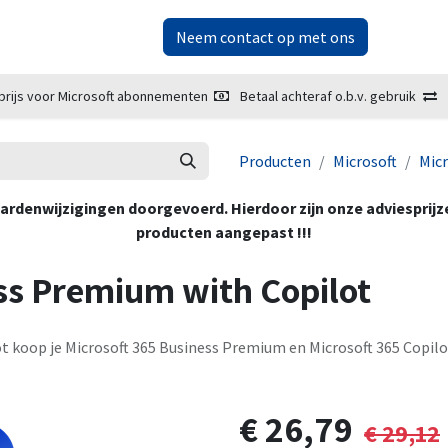
ketplace
Over ons
Neem contact op met ons
prijs voor Microsoft abonnementen
Betaal achteraf o.b.v. gebruik
Producten
Microsoft
Micr
oorwaardenwijzigingen doorgevoerd. Hierdoor zijn onze adviesprij
producten aangepast !!!
ss Premium with Copilot
t koop je Microsoft 365 Business Premium en Microsoft 365 Copilo
€
26,79
€
29,12