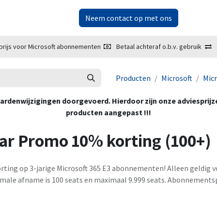
ketplace
Over ons
Neem contact op met ons
prijs voor Microsoft abonnementen
Betaal achteraf o.b.v. gebruik
Producten
Microsoft
Micr
oorwaardenwijzigingen doorgevoerd. Hierdoor zijn onze adviesprij
producten aangepast !!!
ear Promo 10% korting (100+)
orting op 3-jarige Microsoft 365 E3 abonnementen! Alleen geldig 
male afname is 100 seats en maximaal 9.999 seats. Abonnementspr