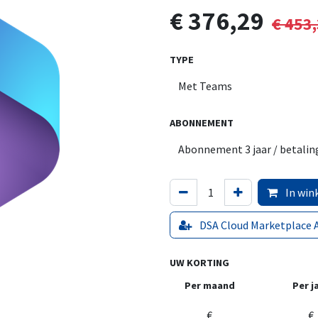
€
376,29
€
453,
TYPE
ABONNEMENT
In win
DSA Cloud Marketplace 
UW KORTING
Per maand
Per j
€
€