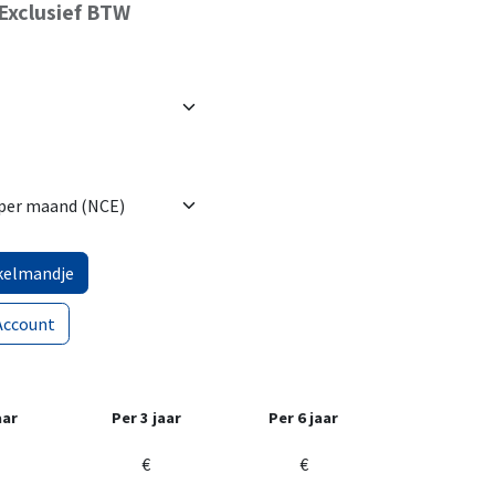
Exclusief BTW
kelmandje
Account
aar
Per 3 jaar
Per 6 jaar
€
€