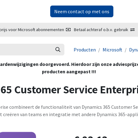
ketplace
Over ons
Neem contact op met ons
prijs voor Microsoft abonnementen
Betaal achteraf o.b.v. gebruik
Producten
Microsoft
Dyn
oorwaardenwijzigingen doorgevoerd. Hierdoor zijn onze adviesprij
producten aangepast !!!
65 Customer Service Enterpr
rise combineert de functionaliteit van Dynamics 365 Customer Se
t creëren van teams en integratie met andere Dynamics 365-applic