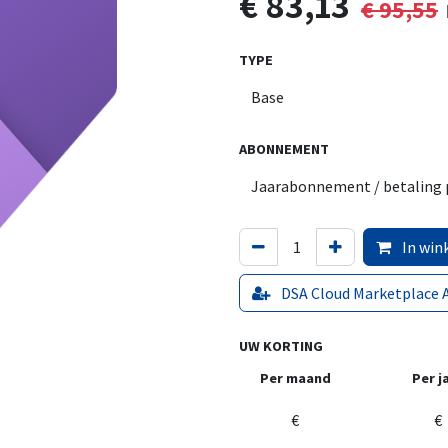
€
83,13
€
95,55
TYPE
ABONNEMENT
In win
DSA Cloud Marketplace 
UW KORTING
Per maand
Per j
€
€