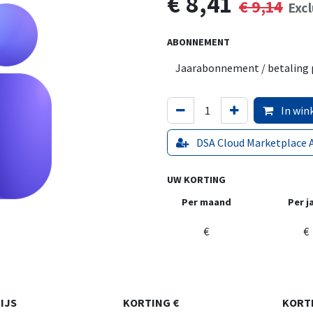
€
8,41
€
9,14
Exc
ABONNEMENT
In win
DSA Cloud Marketplace 
UW KORTING
Per maand
Per j
€
€
IJS
KORTING €
KORT