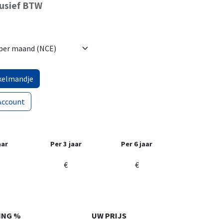
lusief BTW
kelmandje
Account
aar
Per 3 jaar
Per 6 jaar
€
€
ING %
UW PRIJS